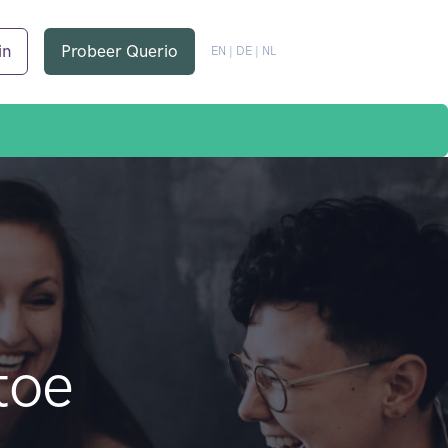
in
Probeer Querio
EN
|
DE
|
NL
toe