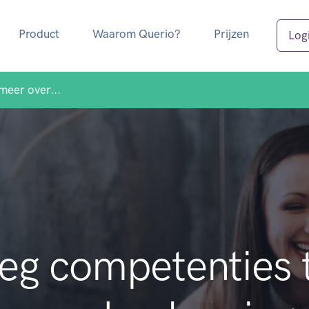
Product
Waarom Querio?
Prijzen
Log
meer over...
eg competenties 