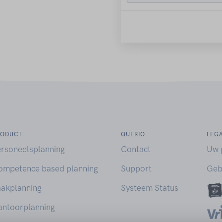
RODUCT
QUERIO
LEG
ersoneelsplanning
Contact
Uw 
ompetence based planning
Support
Geb
aakplanning
Systeem Status
antoorplanning