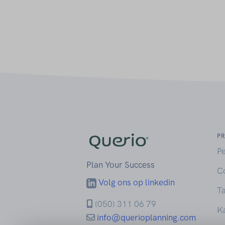
P
P
Plan Your Success
C
Volg ons op linkedin
T
(050) 311 06 79
K
info@querioplanning.com