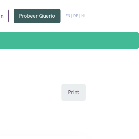
in
Probeer Querio
EN
|
DE
|
NL
Print