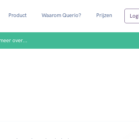
Product
Waarom Querio?
Prijzen
Log
meer over...