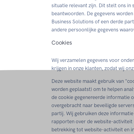
situatie relevant zijn. Dit stelt ons 
beantwoorden. De gegevens worden o
Business Solutions of een derde part
andere persoonlijke gegevens waarov
Cookies
Wij verzamelen gegevens voor onder
krijgen in onze klanten, zodat wij o
Deze website maakt gebruik van "co
worden geplaatst) om te helpen anal
de cookie gegenereerde informatie 
overgebracht naar beveiligde server
partij. Wij gebruiken deze informati
rapporten over de website-activiteit
betrekking tot website-activiteit en 